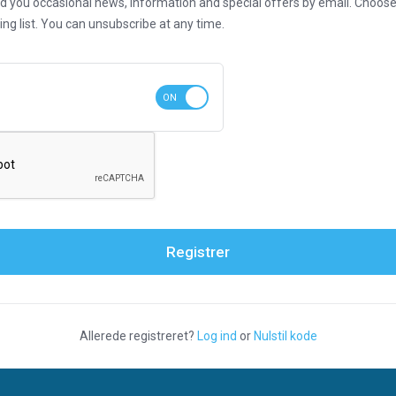
nd you occasional news, information and special offers by email. Choo
ing list. You can unsubscribe at any time.
Registrer
Allerede registreret?
Log ind
or
Nulstil kode