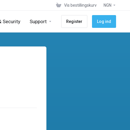
Vis bestillingskurv
NGN
 Security
Support
Register
Log ind