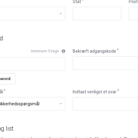
Stat
Pos
ed
minimum 5 tegn
Bekræft adgangskode
sword
ål
Indtast venligst et svar
g list