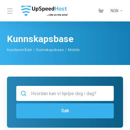
NGN
Kunnskapsbase
Kundeområdet
Kunnskapsbase
Mobile
Søk