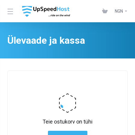
NGN
Ülevaade ja kassa
Teie ostukorv on tühi