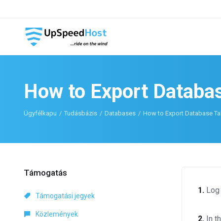
How to Export Databa
Ügyfélkapu
Tudásbázis
Databases
How to Export Database Ta
Támogatás
1.
Log 
Támogatási jegyek
Közlemények
2.
In t