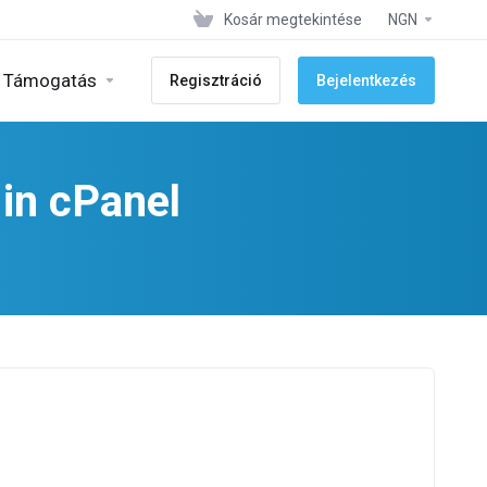
Kosár megtekintése
NGN
Támogatás
Regisztráció
Bejelentkezés
in cPanel