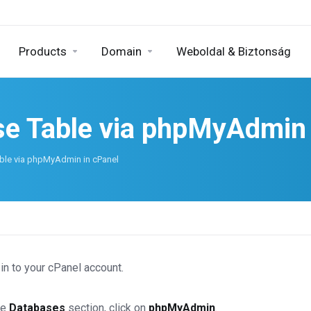
Products
Domain
Weboldal & Biztonság
se Table via phpMyAdmin 
ble via phpMyAdmin in cPanel
in to your cPanel account.
he
Databases
section, click on
phpMyAdmin
.