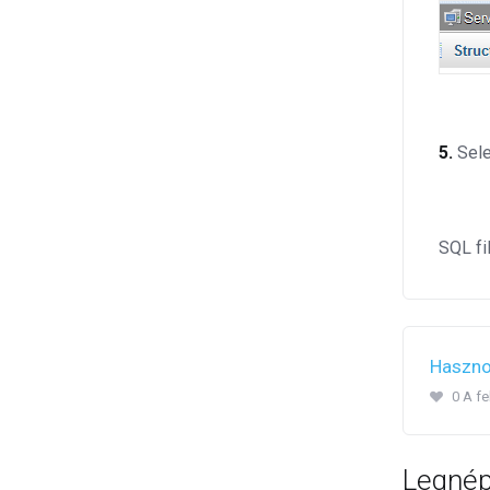
5.
Sele
SQL fi
Hasznos
0 A f
Legnép