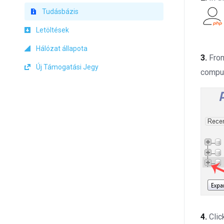
Tudásbázis
Letöltések
Hálózat állapota
3.
From
Új Támogatási Jegy
compu
4.
Clic