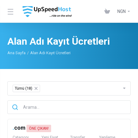
NGN
Alan Adı Kayıt Ücretleri
Ana Sayfa
Alan Adı Kayıt Ücretleri
Tümü (18)
×
.
com
ÖNE ÇIKAN!
Category
Yeni Fiyat
Transfer
Yenileme