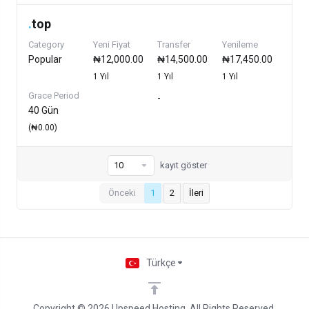
.
top
Category
Yeni Fiyat
Transfer
Yenileme
Popular
₦12,000.00
₦14,500.00
₦17,450.00
1 Yıl
1 Yıl
1 Yıl
Grace Period
-
40 Gün
(₦0.00)
kayıt göster
Önceki
1
2
İleri
Türkçe
Copyright © 2026 Upspeed Hosting. All Rights Reserved.