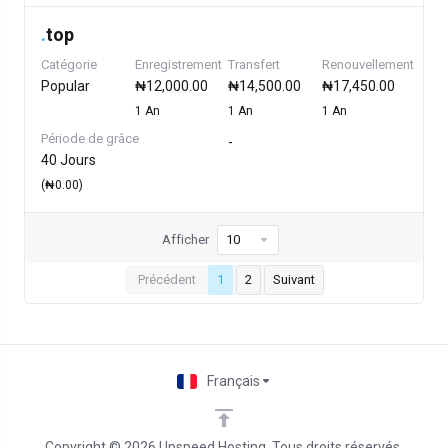
.
top
Catégorie
Enregistrement
Transfert
Renouvellement
Popular
₦12,000.00
₦14,500.00
₦17,450.00
1 An
1 An
1 An
Période de grâce
-
40 Jours
(₦0.00)
Afficher
Précédent
1
2
Suivant
Français
Copyright © 2026 Upspeed Hosting. Tous droits réservés.