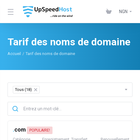
NGN
Tarif des noms de domaine
Accueil
Tarif des noms de domaine
Tous (18)
×
.
com
POPULAIRE!
Catégorie
Enregistrement
Transfert
Renouvellement