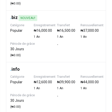
(₦0.00)
.
biz
NOUVEAU!
Catégorie
Enregistrement
Transfert
Renouvellement
Popular
₦16,000.00
₦16,500.00
₦37,000.00
1 An
1 An
1 An
Période de grâce
-
30 Jours
(₦0.00)
.
info
Catégorie
Enregistrement
Transfert
Renouvellement
Popular
₦12,600.00
₦39,900.00
₦44,000.00
1 An
1 An
1 An
Période de grâce
-
30 Jours
(₦0.00)