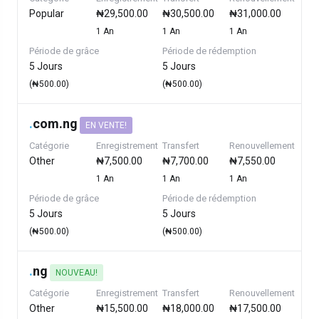
Popular
₦29,500.00
₦30,500.00
₦31,000.00
1 An
1 An
1 An
Période de grâce
Période de rédemption
5 Jours
5 Jours
(₦500.00)
(₦500.00)
.
com.ng
EN VENTE!
Catégorie
Enregistrement
Transfert
Renouvellement
Other
₦7,500.00
₦7,700.00
₦7,550.00
1 An
1 An
1 An
Période de grâce
Période de rédemption
5 Jours
5 Jours
(₦500.00)
(₦500.00)
.
ng
NOUVEAU!
Catégorie
Enregistrement
Transfert
Renouvellement
Other
₦15,500.00
₦18,000.00
₦17,500.00